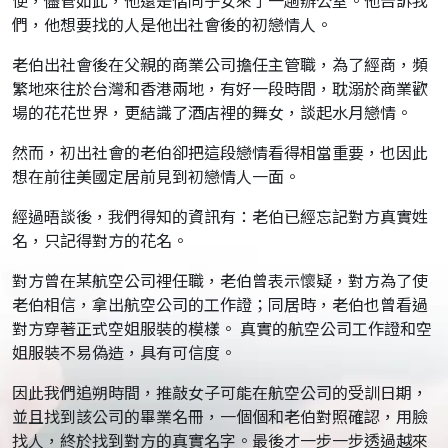
便，儘管如此，他還是偕同子女來了一趟辦公室。他告訴我
們，他想要找的人是他出社會後的初戀情人。
老伯出社會後在父親的商業公司擔任主管職，為了經商，頻
繁地來往於台灣和香港兩地，有好一段時間，耽溺於商業歡
場的花花世界，更結識了酒店裡的舞女，談起水月戀情。
然而，初出社會的老伯卻把這段戀情看得相當重要，也因此
想在前往美國定居前見到初戀情人一面。
經過晤談後，我們得知的資訊有：老伯已經忘記對方真實姓
名，只記得對方的花名。
對方曾在某航空公司裡任職，老伯曾表示懷疑，對方為了使
老伯相信，拿出航空公司的工作證；同居時，老伯也曾看過
對方穿著正式空姐服裝的模樣。 真實的航空公司工作證和空
姐服裝不易偽造，具有可信度。
因此我們追朔時間，推敲女子可能在航空公司的受訓日期，
並且找到該公司的畢業名冊，一個個和老伯對照確認，用臉
找人，終於找到對方的真實名字。最後才一步一步透過越來