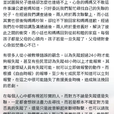
並試圖與兒子連絡卻怎麼也連絡不上。心急的媽媽又不敢這
件事讓公婆爸媽知道，只好委託我們幫忙尋找自己的失聯的
兒子。在經過我們調查過後，兩人終於再次聯繫上，而小廷
其實也很後悔媽媽吵架，卻拉不下臉回家和媽媽道歉，經過
我們在中間協調及溝通過後，兩人終於重修舊好，解決了彼
此之間的衝突，而小廷也和媽媽回到從前和睦的家庭。每個
孩子都是父母的心頭肉，孩子若是一旦失蹤了，父母絕對會
心急如焚擔心不已。
有很多人從小被教導錯誤的觀念，以為失蹤超過24小時才能
夠報失蹤，甚至有些民眾認為失蹤48小時以上才能報案。其
實只要懷疑人員有失蹤可能，就可以立即做報警的動作。而
根據《自由時報》的報導，至少有七成民眾不知道可以立刻
報警，在這之中很可能錯失了救援黃金時機，造成無法挽回
的悲劇。
在每個人心中都有視若珍寶的人，而對方不論是失蹤還是失
聯，一定都會想辦法盡力去尋找。而若是根本不確定對方是
否真的失蹤了，還是只是故意躲起來斷絕聯繫，也可以請我