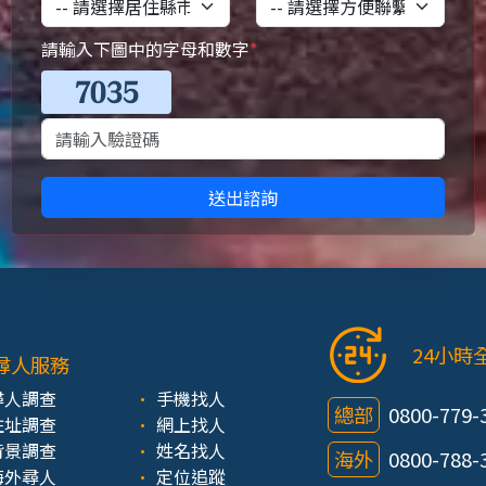
請輸入下圖中的字母和數字
*
送出諮詢
24小時
尋人服務
尋人調查
手機找人
總部
0800-779-
住址調查
網上找人
背景調查
姓名找人
海外
0800-788-
海外尋人
定位追蹤