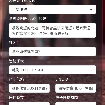
您需要什麼服務?
*
請您說明問題發生經過
*
姓名
*
連絡手機
*
電子信箱
LINE ID
居住縣市
*
方便聯繫時間
*