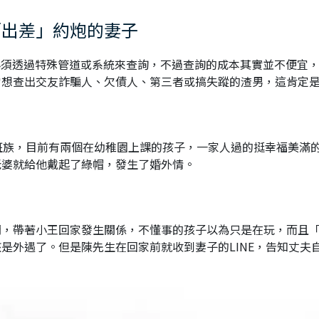
「出差」約炮的妻子
必須透過特殊管道或系統來查詢，不過查詢的成本其實並不便宜
常想查出交友詐騙人、欠債人、第三者或搞失蹤的渣男，這肯定
班族，目前有兩個在幼稚園上課的孩子，一家人過的挺幸福美滿
老婆就給他戴起了綠帽，發生了婚外情。
間，帶著小王回家發生關係，不懂事的孩子以為只是在玩，而且
是外遇了。但是陳先生在回家前就收到妻子的LINE，告知丈夫