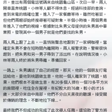
示，查出有兩個電話號碼來自桃園龜山區。次日一早，兩人
開車直奔桃園。小林等人顧不得休息，經過科技部的查詢，
查到來電的精確位置，進入了一家餐廳等待，雖然吃著菜，
但他們兩眼卻始終搜尋著可疑對象。半個小時後，兩個男青
年進入了他們的視線。根據對比朱男父母提供的朱男高中畢
業照，發現其中一個男子就是他們要找的朱男。
兩人馬上跟了上去，一直悄無聲息地跟到了一家網咖裡，當
確定朱男不會在短時間內離開時，兩人報警求助，警察很快
趕到，把朱男和另一男子帶到了派出所。在說明情況後，小
林等兩人終於將朱男帶離，準備回家。
一路上，朱男講述了自己的經歷。那天，他的一個朋友打電
話給他，要他到桃園做生意。他就一個人離家到了桃園。結
果，他們根本不是做生意，有20多個人擠在一個70多平方米
的房間裡，吃住全在屋裡，年紀較大的76歲，較小的才16
歲，大部分來自中南部。他們不分白天黑夜的聽課，接受關
於傳銷的理念，不斷地拉下線...。
最終我們不但成功的完成了此次尋人任務，還協助了警方將