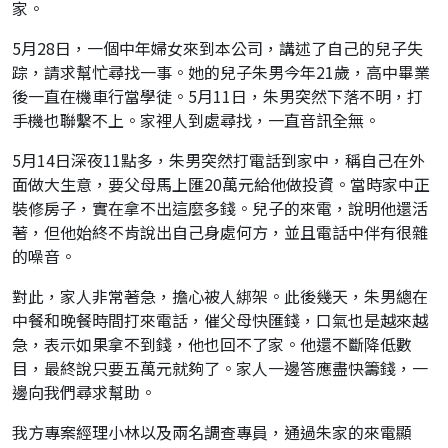
家。
5月28日，一個中年婦女來到本公司，講述了自己的兒子失
踪，請求幫忙尋找一事。她的兒子朱男今年21歲，高中畢業
後一直在機車行當學徒。5月11日，朱男突然下落不明，打
手機也聯繫不上。家裡人到處尋找，一直音訊全無。
5月14日深夜11點多，朱男突然打電話到家中，稱自己在外
面做大生意，要父母馬上匯20萬元給他做投資。當時家中正
裝修房子，實在拿不出這麼多錢。兒子的來電，說明他還活
著，但他始終不肯說出自己身處何方，並且電話中伴有很雜
的噪音。
對此，家人非常著急，擔心被人綁架。此後幾天，朱男總在
中餐和晚餐時間打來電話，催父母快匯錢，口氣也是越來越
急，表示如果拿不到錢，他也回不了家。他還不斷降低數
目，最終說只要五萬元就夠了。家人一邊答應盡快籌錢，一
邊向我們尋求幫助。
我方專案經理小林以及兩名調查專員，通過朱家的來電顯