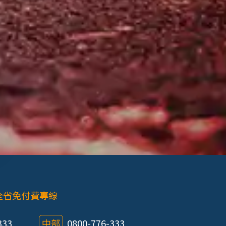
全省免付費專線
333
中部
0800-776-333