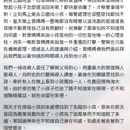
跑去公園玩耍，而曾媽媽忙碌的賣滷味，等回頭來曾媽媽才
想起小孩子怎麼還沒回來呢？都快要收攤了，才察覺事情不
對！立刻馬上衝去公園找小孩，報警處理也卻整麼找都找不
到，當天晚上曾媽媽一整晚都沒有睡覺以淚洗面的度過漫長
夜晚不斷責怪自己沒有照顧好，就像斷了風箏似的不知道飛
向何處，對曾媽媽來說小孩是他的一切也是他唯一的心理支
柱，消失一晚對曾媽媽來說是一件重重的打擊，警察也只能
先備案處理，透過友人的建議與介紹，曾媽媽像我們委託拜
託我們能以最快速的時間尋人找到他小孩。
我們一接收尋人委任了解做父母的心，用盡最大的管道與人
脈尋人，向附近的打聽與尋人調查，最後在別鄉鎮里找到小
孩，幸好有人在晚上看到小孩獨自一人，在農田裡掏淘大
哭，由於夜也晚了小孩子也迷了路不知道家在哪裡，也不知
道聯絡電話，就先收留在家裡。
隔天才在煩惱小孩的來處便找到了失蹤的小孩，原來在那天
是因為風箏背風吹走了，小孩為了追風箏而不知道跑了多
遠，等回過神來也不知道自己身在何處，到處走著走著到了
隔壁鄉來。