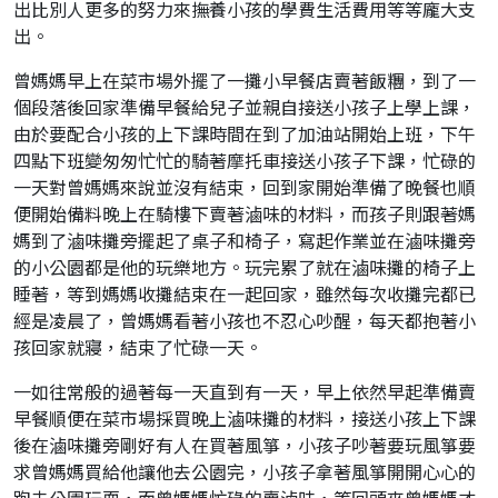
出比別人更多的努力來撫養小孩的學費生活費用等等龐大支
出。
曾媽媽早上在菜市場外擺了一攤小早餐店賣著飯糰，到了一
個段落後回家準備早餐給兒子並親自接送小孩子上學上課，
由於要配合小孩的上下課時間在到了加油站開始上班，下午
四點下班變匆匆忙忙的騎著摩托車接送小孩子下課，忙碌的
一天對曾媽媽來說並沒有結束，回到家開始準備了晚餐也順
便開始備料晚上在騎樓下賣著滷味的材料，而孩子則跟著媽
媽到了滷味攤旁擺起了桌子和椅子，寫起作業並在滷味攤旁
的小公園都是他的玩樂地方。玩完累了就在滷味攤的椅子上
睡著，等到媽媽收攤結束在一起回家，雖然每次收攤完都已
經是凌晨了，曾媽媽看著小孩也不忍心吵醒，每天都抱著小
孩回家就寢，結束了忙碌一天。
一如往常般的過著每一天直到有一天，早上依然早起準備賣
早餐順便在菜市場採買晚上滷味攤的材料，接送小孩上下課
後在滷味攤旁剛好有人在買著風箏，小孩子吵著要玩風箏要
求曾媽媽買給他讓他去公園完，小孩子拿著風箏開開心心的