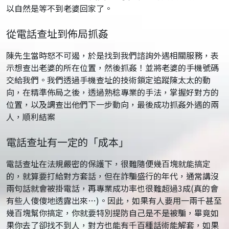
以自然是等不到老婆回家了。
從電話查址到佈局抓姦
陳先生當時怒不可遏，於是找到我們諮詢外遇相關服務，表
示想查出老婆的所在位置，然後抓姦！並將老婆的手機號碼
交給我們。我們透過手機查址的技術鎖定追蹤陳太太的動
向，在精準佈局之後，透過熟稔專業的手法，掌握好對方的
位置，以及調查出他們下一步動向，最後成功抓姦外遇的兩
人，順利結案
電話查址有一定的「成本」
電話查址在法規嚴密的保護下，很難隨便幾百塊就能搞定
的，就算要打給對方套話，但在詐騙盛行的年代，通常講沒
兩句話就會被掛電話，再專業成功率也很難超過3成(真的會
有些人傻傻地透露出來…)。因此，如果有人要用一兩千甚至
幾百塊幫你搞定，你就要特別提防自己是不是被騙，畢竟如
果你去了卻找不到人，對方也能有千百種話術能解套，如果