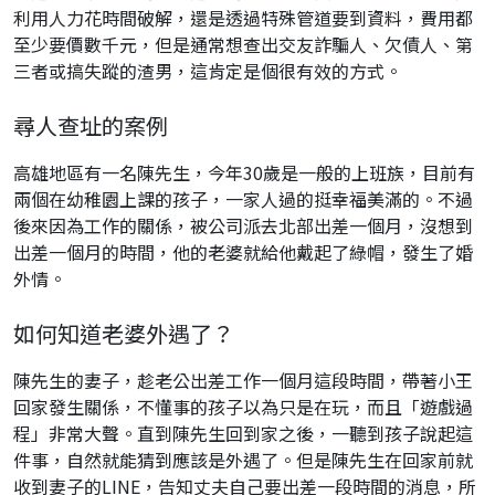
利用人力花時間破解，還是透過特殊管道要到資料，費用都
至少要價數千元，但是通常想查出交友詐騙人、欠債人、第
三者或搞失蹤的渣男，這肯定是個很有效的方式。
尋人查址的案例
高雄地區有一名陳先生，今年30歲是一般的上班族，目前有
兩個在幼稚園上課的孩子，一家人過的挺幸福美滿的。不過
後來因為工作的關係，被公司派去北部出差一個月，沒想到
出差一個月的時間，他的老婆就給他戴起了綠帽，發生了婚
外情。
如何知道老婆外遇了？
陳先生的妻子，趁老公出差工作一個月這段時間，帶著小王
回家發生關係，不懂事的孩子以為只是在玩，而且「遊戲過
程」非常大聲。直到陳先生回到家之後，一聽到孩子說起這
件事，自然就能猜到應該是外遇了。但是陳先生在回家前就
收到妻子的LINE，告知丈夫自己要出差一段時間的消息，所