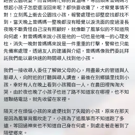
跑去公園玩耍，而曾媽媽忙碌的賣滷味，等回頭來曾媽媽才
想起小孩子怎麼還沒回來呢？都快要收攤了，才察覺事情不
對！立刻馬上衝去公園找小孩，報警處理也卻整麼找都找不
到，當天晚上曾媽媽一整晚都沒有睡覺以淚洗面的度過漫長
夜晚不斷責怪自己沒有照顧好，就像斷了風箏似的不知道飛
向何處，對曾媽媽來說小孩是他的一切也是他唯一的心理支
柱，消失一晚對曾媽媽來說是一件重重的打擊，警察也只能
先備案處理，透過友人的建議與介紹，曾媽媽像我們委託拜
託我們能以最快速的時間尋人找到他小孩。
我們一接收尋人委任了解做父母的心，用盡最大的管道與人
脈尋人，向附近的打聽與尋人調查，最後在別鄉鎮里找到小
孩，幸好有人在晚上看到小孩獨自一人，在農田裡掏淘大
哭，由於夜也晚了小孩子也迷了路不知道家在哪裡，也不知
道聯絡電話，就先收留在家裡。
隔天才在煩惱小孩的來處便找到了失蹤的小孩，原來在那天
是因為風箏背風吹走了，小孩為了追風箏而不知道跑了多
遠，等回過神來也不知道自己身在何處，到處走著走著到了
隔壁鄉來。