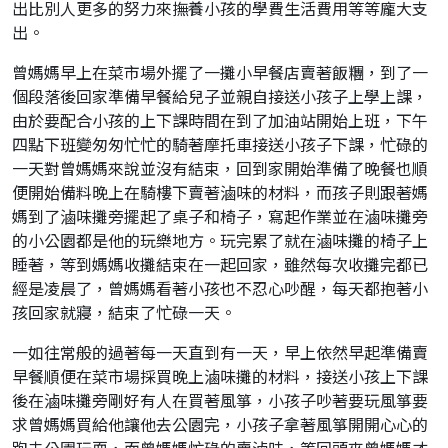
出比別人更多的努力來撫養小孩的學費生活費用等等龐大支
出。
曾媽媽早上在菜市場外擺了一攤小早餐店賣著飯糰，到了一
個段落後回家準備早餐給兒子並親自接送小孩子上學上課，
由於要配合小孩的上下課時間在到了加油站開始上班，下午
四點下班變匆匆忙忙的騎著摩托車接送小孩子下課，忙碌的
一天對曾媽媽來說並沒有結束，回到家開始準備了晚餐也順
便開始備料晚上在騎樓下賣著滷味的材料，而孩子則跟著媽
媽到了滷味攤旁擺起了桌子和椅子，寫起作業並在滷味攤旁
的小公園都是他的玩樂地方。玩完累了就在滷味攤的椅子上
睡著，等到媽媽收攤結束在一起回家，雖然每次收攤完都已
經是凌晨了，曾媽媽看著小孩也不忍心吵醒，每天都抱著小
孩回家就寢，結束了忙碌一天。
一如往常般的過著每一天直到有一天，早上依然早起準備賣
早餐順便在菜市場採買晚上滷味攤的材料，接送小孩上下課
後在滷味攤旁剛好有人在買著風箏，小孩子吵著要玩風箏要
求曾媽媽買給他讓他去公園完，小孩子拿著風箏開開心心的