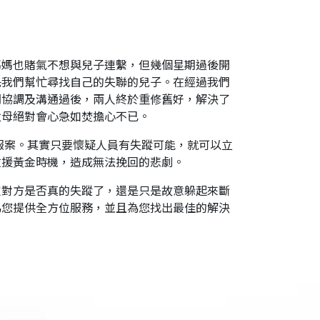
媽媽也賭氣不想與兒子連繫，但幾個星期過後開
託我們幫忙尋找自己的失聯的兒子。在經過我們
間協調及溝通過後，兩人終於重修舊好，解決了
父母絕對會心急如焚擔心不已。
報案。其實只要懷疑人員有失蹤可能，就可以立
救援黃金時機，造成無法挽回的悲劇。
定對方是否真的失蹤了，還是只是故意躲起來斷
為您提供全方位服務，並且為您找出最佳的解決