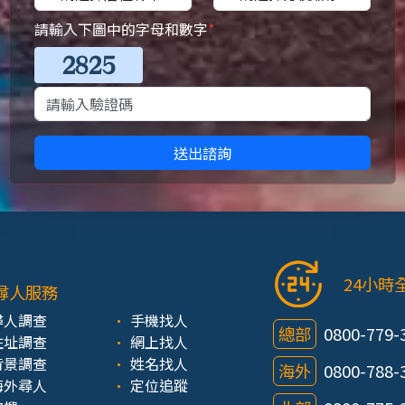
請輸入下圖中的字母和數字
*
送出諮詢
24小時
尋人服務
尋人調查
手機找人
總部
0800-779-
住址調查
網上找人
背景調查
姓名找人
海外
0800-788-
海外尋人
定位追蹤