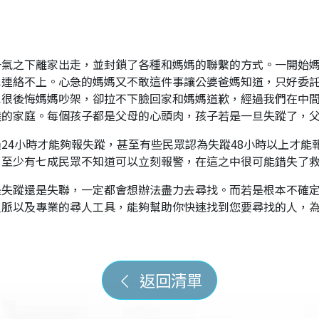
一氣之下離家出走，並封鎖了各種和媽媽的聯繫的方式。一開始
也連絡不上。心急的媽媽又不敢這件事讓公婆爸媽知道，只好委
也很後悔媽媽吵架，卻拉不下臉回家和媽媽道歉，經過我們在中
睦的家庭。每個孩子都是父母的心頭肉，孩子若是一旦失蹤了，
24小時才能夠報失蹤，甚至有些民眾認為失蹤48小時以上才能
，至少有七成民眾不知道可以立刻報警，在這之中很可能錯失了
是失蹤還是失聯，一定都會想辦法盡力去尋找。而若是根本不確
人脈以及專業的尋人工具，能夠幫助你快速找到您要尋找的人，
返回清單