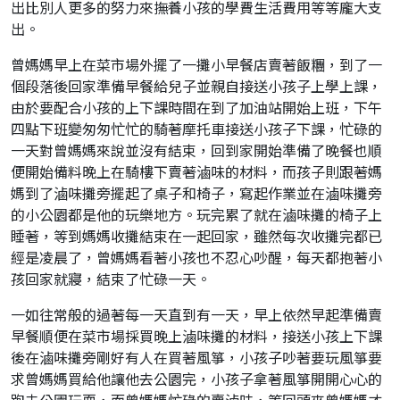
出比別人更多的努力來撫養小孩的學費生活費用等等龐大支
出。
曾媽媽早上在菜市場外擺了一攤小早餐店賣著飯糰，到了一
個段落後回家準備早餐給兒子並親自接送小孩子上學上課，
由於要配合小孩的上下課時間在到了加油站開始上班，下午
四點下班變匆匆忙忙的騎著摩托車接送小孩子下課，忙碌的
一天對曾媽媽來說並沒有結束，回到家開始準備了晚餐也順
便開始備料晚上在騎樓下賣著滷味的材料，而孩子則跟著媽
媽到了滷味攤旁擺起了桌子和椅子，寫起作業並在滷味攤旁
的小公園都是他的玩樂地方。玩完累了就在滷味攤的椅子上
睡著，等到媽媽收攤結束在一起回家，雖然每次收攤完都已
經是凌晨了，曾媽媽看著小孩也不忍心吵醒，每天都抱著小
孩回家就寢，結束了忙碌一天。
一如往常般的過著每一天直到有一天，早上依然早起準備賣
早餐順便在菜市場採買晚上滷味攤的材料，接送小孩上下課
後在滷味攤旁剛好有人在買著風箏，小孩子吵著要玩風箏要
求曾媽媽買給他讓他去公園完，小孩子拿著風箏開開心心的