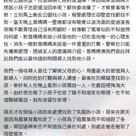
跑去公園玩耍，而曾媽媽忙碌的賣滷味，等回頭來曾媽媽才
想起小孩子怎麼還沒回來呢？都快要收攤了，才察覺事情不
對！立刻馬上衝去公園找小孩，報警處理也卻整麼找都找不
到，當天晚上曾媽媽一整晚都沒有睡覺以淚洗面的度過漫長
夜晚不斷責怪自己沒有照顧好，就像斷了風箏似的不知道飛
向何處，對曾媽媽來說小孩是他的一切也是他唯一的心理支
柱，消失一晚對曾媽媽來說是一件重重的打擊，警察也只能
先備案處理，透過友人的建議與介紹，曾媽媽像我們委託拜
託我們能以最快速的時間尋人找到他小孩。
我們一接收尋人委任了解做父母的心，用盡最大的管道與人
脈尋人，向附近的打聽與尋人調查，最後在別鄉鎮里找到小
孩，幸好有人在晚上看到小孩獨自一人，在農田裡掏淘大
哭，由於夜也晚了小孩子也迷了路不知道家在哪裡，也不知
道聯絡電話，就先收留在家裡。
隔天才在煩惱小孩的來處便找到了失蹤的小孩，原來在那天
是因為風箏背風吹走了，小孩為了追風箏而不知道跑了多
遠，等回過神來也不知道自己身在何處，到處走著走著到了
隔壁鄉來。