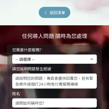
返回清單
任何尋人問題 隨時為您處理
您需要什麼服務?
*
請您說明問題發生經過
*
姓名
*