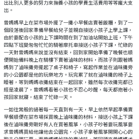
出比別人更多的努力來撫養小孩的學費生活費用等等龐大支
出。
曾媽媽早上在菜市場外擺了一攤小早餐店賣著飯糰，到了一
個段落後回家準備早餐給兒子並親自接送小孩子上學上課，
由於要配合小孩的上下課時間在到了加油站開始上班，下午
四點下班變匆匆忙忙的騎著摩托車接送小孩子下課，忙碌的
一天對曾媽媽來說並沒有結束，回到家開始準備了晚餐也順
便開始備料晚上在騎樓下賣著滷味的材料，而孩子則跟著媽
媽到了滷味攤旁擺起了桌子和椅子，寫起作業並在滷味攤旁
的小公園都是他的玩樂地方。玩完累了就在滷味攤的椅子上
睡著，等到媽媽收攤結束在一起回家，雖然每次收攤完都已
經是凌晨了，曾媽媽看著小孩也不忍心吵醒，每天都抱著小
孩回家就寢，結束了忙碌一天。
一如往常般的過著每一天直到有一天，早上依然早起準備賣
早餐順便在菜市場採買晚上滷味攤的材料，接送小孩上下課
後在滷味攤旁剛好有人在買著風箏，小孩子吵著要玩風箏要
求曾媽媽買給他讓他去公園完，小孩子拿著風箏開開心心的