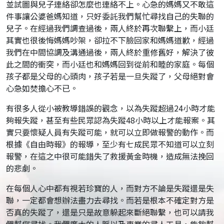
並試圖與兒子連絡卻怎麼也連絡不上。心急的媽媽又不敢這
件事讓公婆爸媽知道，只好委託我們幫忙尋找自己的失聯的
兒子。在經過我們調查過後，兩人終於再次聯繫上，而小廷
其實也很後悔媽媽吵架，卻拉不下臉回家和媽媽道歉，經過
我們在中間協調及溝通過後，兩人終於重修舊好，解決了彼
此之間的衝突，而小廷也和媽媽回到從前和睦的家庭。每個
孩子都是父母的心頭肉，孩子若是一旦失蹤了，父母絕對會
心急如焚擔心不已。
有很多人從小被教導錯誤的觀念，以為失蹤超過24小時才能
夠報失蹤，甚至有些民眾認為失蹤48小時以上才能報案。其
實只要懷疑人員有失蹤可能，就可以立即做報警的動作。而
根據《自由時報》的報導，至少有七成民眾不知道可以立刻
報警，在這之中很可能錯失了救援黃金時機，造成無法挽回
的悲劇。
在每個人心中都有視若珍寶的人，而對方不論是失蹤還是失
聯，一定都會想辦法盡力去尋找。而若是根本不確定對方是
否真的失蹤了，還是只是故意躲起來斷絕聯繫，也可以請我