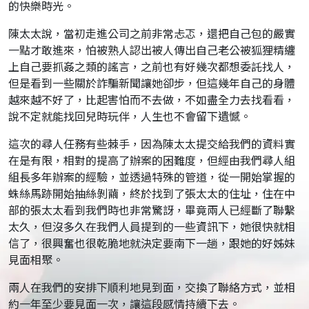
的快樂時光。
陳太太說，當初走進公司之前非常忐忑，還把自己包的嚴實
一點才敢進來，怕被熟人認出被人傳出自己老公被狐狸精纏
上自己要抓姦之類的謠言，之前也有好幾次都想委託找人，
但是看到一些關於詐騙新聞讓她卻步，但這幾年自己的身體
越來越不好了，比起害怕而不去做，不如盡全力去找看看，
說不定就能找回兒時玩伴，人生也不會留下遺憾。
這次的尋人任務有些棘手，因為陳太太提交給我們的資料實
在是有限，相對的提高了辦案的困難度，但經由我們尋人組
組長多年辦案的經驗，並透過特殊的管道，從一開始掌握的
蛛絲馬跡開始抽絲剝繭，終於找到了張太太的住址，住在中
部的張太太看到我們時也非常驚訝，畢竟兩人已經斷了聯繫
太久，但沒多久在我們人員提到的一些資訊下，她很快就相
信了，很興奮也很乾脆地就決定要南下一趟，跟她的好姊妹
見面相聚。
兩人在我們的安排下順利地見到面，交換了聯絡方式，並相
約一年至少要見面一次，讓這段感情持續下去。