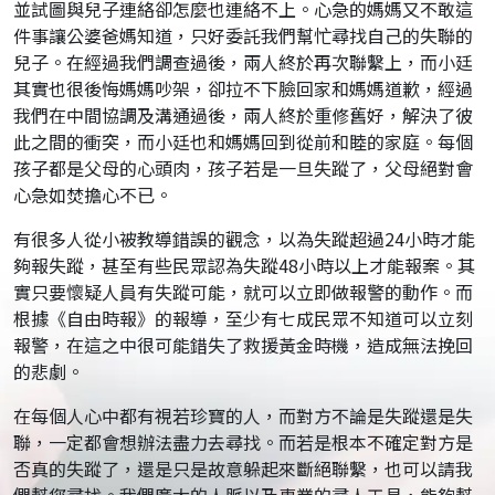
並試圖與兒子連絡卻怎麼也連絡不上。心急的媽媽又不敢這
件事讓公婆爸媽知道，只好委託我們幫忙尋找自己的失聯的
兒子。在經過我們調查過後，兩人終於再次聯繫上，而小廷
其實也很後悔媽媽吵架，卻拉不下臉回家和媽媽道歉，經過
我們在中間協調及溝通過後，兩人終於重修舊好，解決了彼
此之間的衝突，而小廷也和媽媽回到從前和睦的家庭。每個
孩子都是父母的心頭肉，孩子若是一旦失蹤了，父母絕對會
心急如焚擔心不已。
有很多人從小被教導錯誤的觀念，以為失蹤超過24小時才能
夠報失蹤，甚至有些民眾認為失蹤48小時以上才能報案。其
實只要懷疑人員有失蹤可能，就可以立即做報警的動作。而
根據《自由時報》的報導，至少有七成民眾不知道可以立刻
報警，在這之中很可能錯失了救援黃金時機，造成無法挽回
的悲劇。
在每個人心中都有視若珍寶的人，而對方不論是失蹤還是失
聯，一定都會想辦法盡力去尋找。而若是根本不確定對方是
否真的失蹤了，還是只是故意躲起來斷絕聯繫，也可以請我