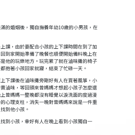
滿的婚姻後，獨自撫養年幼10歲的小男孩，在
學上課，由於要配合小孩的上下課時間在到了加
，回到家開始準備了晚餐也順便開始備料晚上在
都是他的玩樂地方。玩完累了就在滷味攤的椅子
天都抱著小孩回家就寢，結束了忙碌一天。
孩上下課後在滷味攤旁剛好有人在買著風箏，小
的賣滷味，等回頭來曾媽媽才想起小孩子怎麼還
晚上曾媽媽一整晚都沒有睡覺以淚洗面的度過漫
一的心理支柱，消失一晚對曾媽媽來說是一件重
人找到他小孩。
里找到小孩，幸好有人在晚上看到小孩獨自一
。