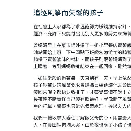
追逐風箏而失蹤的孩子
在社會上大家都為了求溫飽努力賺錢維持家計，
經濟不允許下只能付出比別人更多的努力來撫
曾媽媽早上在菜市場外擺了一攤小早餐店賣著
油站開始上班，下午四點下班變匆匆忙忙的騎
騎樓下賣著滷味的材料，而孩子則跟著媽媽到
上睡著，等到媽媽收攤結束在一起回家，雖然
一如往常般的過著每一天直到有一天，早上依
孩子吵著要玩風箏要求曾媽媽買給他讓他去公
沒回來呢？都快要收攤了，才察覺事情不對！
長夜晚不斷責怪自己沒有照顧好，就像斷了風
重的打擊，警察也只能先備案處理，透過友人
我們一接收尋人委任了解做父母的心，用盡最
人，在農田裡掏淘大哭，由於夜也晚了小孩子