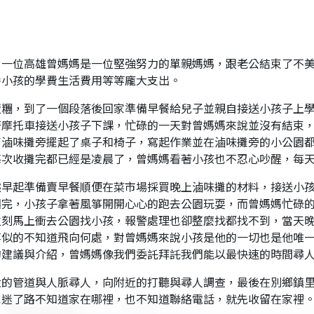
一位高雄曾媽媽是一位堅強努力的單親媽媽，跟老公結束了不美
養小孩的學費生活費用等等龐大支出。
飯糰，到了一個段落後回家準備早餐給兒子並親自接送小孩子上
著摩托車接送小孩子下課，忙碌的一天對曾媽媽來說並沒有結束
了滷味攤旁擺起了桌子和椅子，寫起作業並在滷味攤旁的小公園
每次收攤完都已經是凌晨了，曾媽媽看著小孩也不忍心吵醒，每
然早起準備賣早餐順便在菜市場採買晚上滷味攤的材料，接送小
園完，小孩子拿著風箏開開心心的跑去公園玩耍，而曾媽媽忙碌
立刻馬上衝去公園找小孩，報警處理也卻整麼找都找不到，當天
箏似的不知道飛向何處，對曾媽媽來說小孩是他的一切也是他唯
的建議與介紹，曾媽媽像我們委託拜託我們能以最快速的時間尋
大的管道與人脈尋人，向附近的打聽與尋人調查，最後在別鄉鎮
也迷了路不知道家在哪裡，也不知道聯絡電話，就先收留在家裡