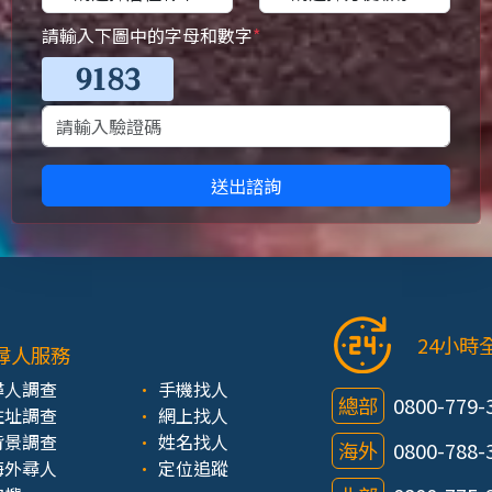
請輸入下圖中的字母和數字
*
送出諮詢
24小時
尋人服務
尋人調查
手機找人
總部
0800-779-
住址調查
網上找人
背景調查
姓名找人
海外
0800-788-
海外尋人
定位追蹤