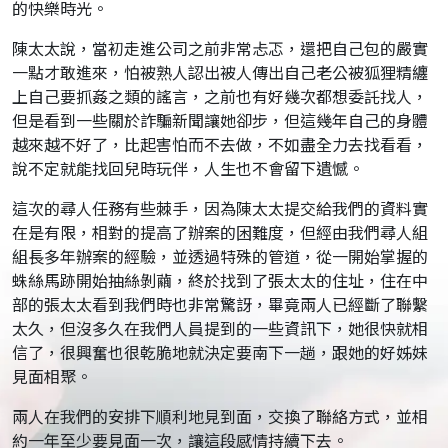
的快樂時光。
陳太太說，當初走進公司之前非常忐忑，還把自己包的嚴實
一點才敢進來，怕被熟人認出被人傳出自己老公被狐狸精纏
上自己要抓姦之類的謠言，之前也有好幾次都想委託找人，
但是看到一些關於詐騙新聞讓她卻步，但這幾年自己的身體
越來越不好了，比起害怕而不去做，不如盡全力去找看看，
說不定就能找回兒時玩伴，人生也不會留下遺憾。
這次的尋人任務有些棘手，因為陳太太提交給我們的資料實
在是有限，相對的提高了辦案的困難度，但經由我們尋人組
組長多年辦案的經驗，並透過特殊的管道，從一開始掌握的
蛛絲馬跡開始抽絲剝繭，終於找到了張太太的住址，住在中
部的張太太看到我們時也非常驚訝，畢竟兩人已經斷了聯繫
太久，但沒多久在我們人員提到的一些資訊下，她很快就相
信了，很興奮也很乾脆地就決定要南下一趟，跟她的好姊妹
見面相聚。
兩人在我們的安排下順利地見到面，交換了聯絡方式，並相
約一年至少要見面一次，讓這段感情持續下去。