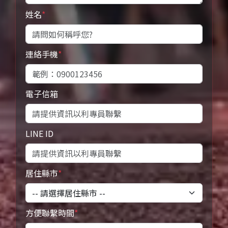
姓名
*
連絡手機
*
電子信箱
LINE ID
居住縣市
*
方便聯繫時間
*