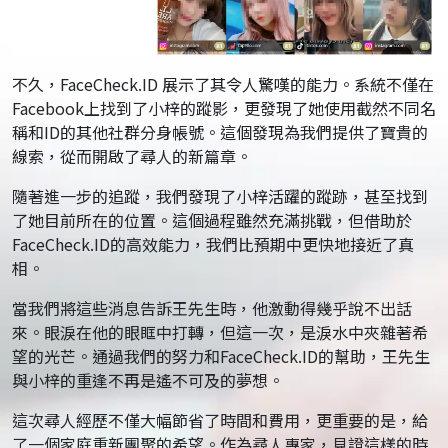
不久，FaceCheck.ID 展示了其令人驚嘆的能力。系統不僅在
Facebook上找到了小梓的蹤影，更發現了她使用截然不同名
稱和ID的其他社群分身帳號。這個發現為我們提供了寶貴的
線索，從而開啟了尋人的新篇章。
隨著進一步的追蹤，我們發現了小梓活躍的蹤跡，甚至找到
了她目前所在的位置。這個過程雖然充滿挑戰，但借助於
FaceCheck.ID的高效能力，我們比預期中更快地接近了真
相。
當我們將這些消息告訴王先生時，他激動得幾乎說不出話
來。眼淚在他的眼眶中打轉，但這一次，是淚水中夾雜著希
望的光芒。通過我們的努力和FaceCheck.ID的幫助，王先生
與小梓的重逢不再是遙不可及的夢想。
這次尋人經歷不僅大幅節省了時間和費用，更重要的是，給
了一個家庭重新團聚的希望。作為尋人專家，見證這樣的時