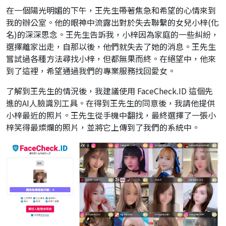
在一個陽光明媚的下午，王先生帶著焦急和希望的心情來到
我的辦公室。他的眼神中流露出對於失去聯繫的女兒小梓(化
名)的深深思念。王先生告訴我，小梓因為家庭的一些糾紛，
選擇離家出走，自那以後，他們就失去了她的消息。王先生
嘗試過各種方法尋找小梓，但都無果而終。在絕望中，他來
到了這裡，希望通過我們的專業服務找回愛女。
了解到王先生的情況後，我建議使用 FaceCheck.ID 這個先
進的AI人臉識別工具。在得到王先生的同意後，我請他提供
小梓最近的照片。王先生從手機中翻找，最終選擇了一張小
梓笑得最燦爛的照片，並將它上傳到了我們的系統中。