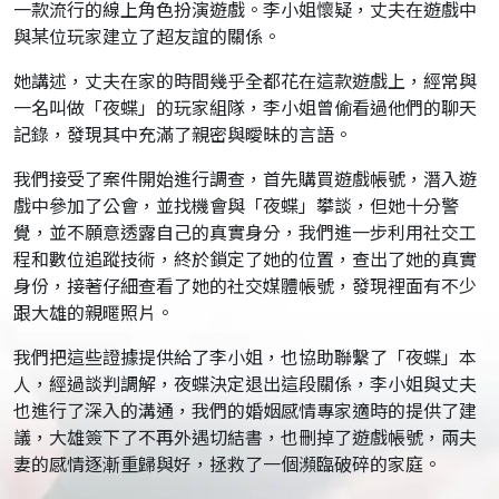
一款流行的線上角色扮演遊戲。李小姐懷疑，丈夫在遊戲中
與某位玩家建立了超友誼的關係。
她講述，丈夫在家的時間幾乎全都花在這款遊戲上，經常與
一名叫做「夜蝶」的玩家組隊，李小姐曾偷看過他們的聊天
記錄，發現其中充滿了親密與曖昧的言語。
我們接受了案件開始進行調查，首先購買遊戲帳號，潛入遊
戲中參加了公會，並找機會與「夜蝶」攀談，但她十分警
覺，並不願意透露自己的真實身分，我們進一步利用社交工
程和數位追蹤技術，終於鎖定了她的位置，查出了她的真實
身份，接著仔細查看了她的社交媒體帳號，發現裡面有不少
跟大雄的親暱照片。
我們把這些證據提供給了李小姐，也協助聯繫了「夜蝶」本
人，經過談判調解，夜蝶決定退出這段關係，李小姐與丈夫
也進行了深入的溝通，我們的婚姻感情專家適時的提供了建
議，大雄簽下了不再外遇切結書，也刪掉了遊戲帳號，兩夫
妻的感情逐漸重歸與好，拯救了一個瀕臨破碎的家庭。