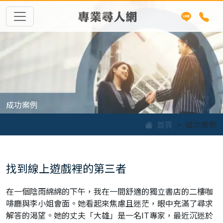
專業尋人網
成功案例
首頁
成功案例
找到線上遊戲裡的第三者
在一個陰雨綿綿的下午，我在一間舒適的獨立書店的二樓咖
啡廳與李小姐會面。她看起來焦慮且迷茫，眼中充滿了尋求
解答的渴望。她的丈夫「大雄」是一名IT專家，最近沉迷於