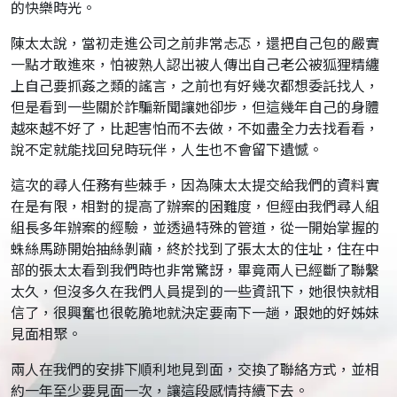
的快樂時光。
陳太太說，當初走進公司之前非常忐忑，還把自己包的嚴實
一點才敢進來，怕被熟人認出被人傳出自己老公被狐狸精纏
上自己要抓姦之類的謠言，之前也有好幾次都想委託找人，
但是看到一些關於詐騙新聞讓她卻步，但這幾年自己的身體
越來越不好了，比起害怕而不去做，不如盡全力去找看看，
說不定就能找回兒時玩伴，人生也不會留下遺憾。
這次的尋人任務有些棘手，因為陳太太提交給我們的資料實
在是有限，相對的提高了辦案的困難度，但經由我們尋人組
組長多年辦案的經驗，並透過特殊的管道，從一開始掌握的
蛛絲馬跡開始抽絲剝繭，終於找到了張太太的住址，住在中
部的張太太看到我們時也非常驚訝，畢竟兩人已經斷了聯繫
太久，但沒多久在我們人員提到的一些資訊下，她很快就相
信了，很興奮也很乾脆地就決定要南下一趟，跟她的好姊妹
見面相聚。
兩人在我們的安排下順利地見到面，交換了聯絡方式，並相
約一年至少要見面一次，讓這段感情持續下去。