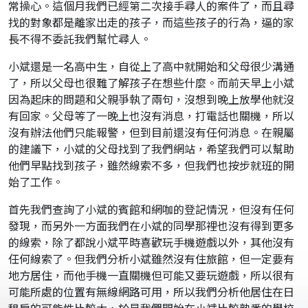
常操心。這個月我們已經第二次接手尋人的案件了，而且尋
找的對象都是離家出走的孩子，而這些孩子的行為，逼的家
長不得不委託我們幫忙尋人。
小斌還是一名高中生，自從上了高中就開始和父母很少溝通
了，所以父母也很難了解孩子在想些什麼。而前天早上小斌
因為起床的問題和父親爭執了兩句，沒想到晚上放學他就沒
有回家。父母等了一晚上也沒有消息，打電話也關機，所以
沒有辦法他們只能報警，但到目前還沒有任何消息。在親屬
的建議下，小斌的父母找到了我們網站，希望我們可以幫助
他們早點找到孩子，雖然線索不多，但我們也按步就班的開
始了工作。
首先我們查詢了小斌的賓館和網咖的登記情況，但沒有任何
發現，而另外一方面我們在小斌的同學那裡也沒有得到更多
的線索，除了都說小斌平時喜歡玩手機遊戲以外，其他沒有
任何線索了。但我們分析小斌雖然沒有住旅館，但一定要有
地方居住，而他手機一直關機但可能又要玩遊戲，所以很有
可能所處的位置有無線網路可用，所以我們分析他居住在日