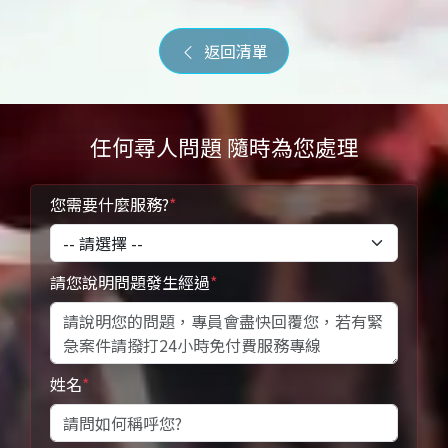
返回清單
任何尋人問題 隨時為您處理
您需要什麼服務?
*
請您說明問題發生經過
*
姓名
*