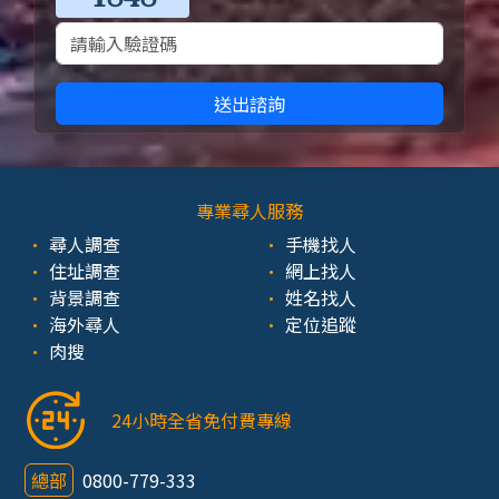
送出諮詢
專業尋人服務
尋人調查
手機找人
住址調查
網上找人
背景調查
姓名找人
海外尋人
定位追蹤
肉搜
24小時全省免付費專線
總部
0800-779-333