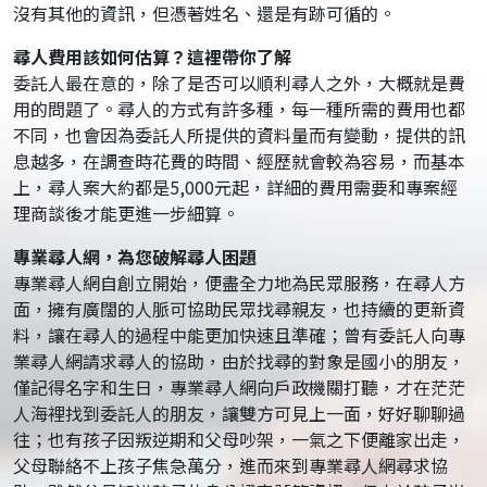
沒有其他的資訊，但憑著姓名、還是有跡可循的。
尋人費用該如何估算？這裡帶你了解
委託人最在意的，除了是否可以順利尋人之外，大概就是費
用的問題了。尋人的方式有許多種，每一種所需的費用也都
不同，也會因為委託人所提供的資料量而有變動，提供的訊
息越多，在調查時花費的時間、經歷就會較為容易，而基本
上，尋人案大約都是5,000元起，詳細的費用需要和專案經
理商談後才能更進一步細算。
專業尋人網，為您破解尋人困題
專業尋人網自創立開始，便盡全力地為民眾服務，在尋人方
面，擁有廣闊的人脈可協助民眾找尋親友，也持續的更新資
料，讓在尋人的過程中能更加快速且準確；曾有委託人向專
業尋人網請求尋人的協助，由於找尋的對象是國小的朋友，
僅記得名字和生日，專業尋人網向戶政機關打聽，才在茫茫
人海裡找到委託人的朋友，讓雙方可見上一面，好好聊聊過
往；也有孩子因叛逆期和父母吵架，一氣之下便離家出走，
父母聯絡不上孩子焦急萬分，進而來到專業尋人網尋求協