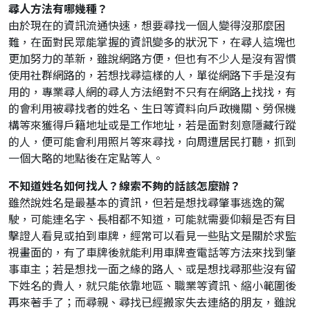
尋人方法有哪幾種？
由於現在的資訊流通快速，想要尋找一個人變得沒那麼困
難，在面對民眾能掌握的資訊變多的狀況下，在尋人這塊也
更加努力的革新，雖說網路方便，但也有不少人是沒有習慣
使用社群網路的，若想找尋這樣的人，單從網路下手是沒有
用的，專業尋人網的尋人方法絕對不只有在網路上找找，有
的會利用被尋找者的姓名、生日等資料向戶政機關、勞保機
構等來獲得戶籍地址或是工作地址，若是面對刻意隱藏行蹤
的人，便可能會利用照片等來尋找，向周遭居民打聽，抓到
一個大略的地點後在定點等人。
不知道姓名如何找人？線索不夠的話該怎麼辦？
雖然說姓名是最基本的資訊，但若是想找尋肇事逃逸的駕
駛，可能連名字、長相都不知道，可能就需要仰賴是否有目
擊證人看見或拍到車牌，經常可以看見一些貼文是關於求監
視畫面的，有了車牌後就能利用車牌查電話等方法來找到肇
事車主；若是想找一面之緣的路人、或是想找尋那些沒有留
下姓名的貴人，就只能依靠地區、職業等資訊、縮小範圍後
再來著手了；而尋親、尋找已經搬家失去連絡的朋友，雖說