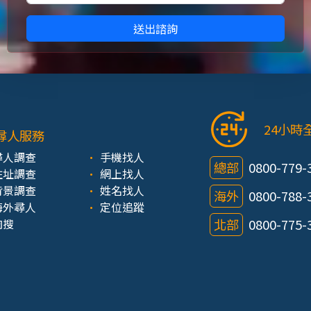
送出諮詢
24小時
尋人服務
尋人調查
手機找人
總部
0800-779-
住址調查
網上找人
背景調查
姓名找人
海外
0800-788-
海外尋人
定位追蹤
肉搜
北部
0800-775-