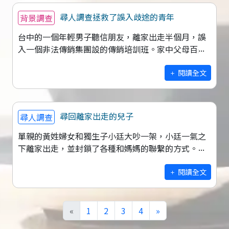
尋人調查拯救了誤入歧途的青年
背景調查
台中的一個年輕男子聽信朋友，離家出走半個月，誤
入一個非法傳銷集團設的傳銷培訓班。家中父母百般
無奈，上網查找後決定找我們來協助搜索，終於將誤
入歧途的兒子解救回家。 5月2
閱讀全文
尋回離家出走的兒子
尋人調查
單親的黃姓婦女和獨生子小廷大吵一架，小廷一氣之
下離家出走，並封鎖了各種和媽媽的聯繫的方式。一
開始媽媽也賭氣不想與兒子連繫，但幾個星期過後開
始後悔擔心起孩子，並試圖與兒子連絡卻怎
閱讀全文
«
1
2
3
4
»