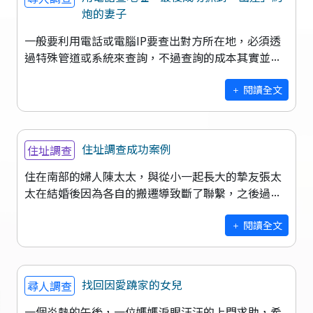
炮的妻子
一般要利用電話或電腦IP要查出對方所在地，必須透
過特殊管道或系統來查詢，不過查詢的成本其實並不
便宜，不論是利用人力花時間破解，還是透過特殊管
道要到資料，費用都至少要價數千元，但
閱讀全文
住址調查成功案例
住址調查
住在南部的婦人陳太太，與從小一起長大的摯友張太
太在結婚後因為各自的搬遷導致斷了聯繫，之後過了
近十年的光陰，兩人才終於在專業尋人網的幫助下重
逢，找回彼此童年的快樂時光。 陳
閱讀全文
找回因愛蹺家的女兒
尋人調查
一個炎熱的午後，一位媽媽淚眼汪汪的上門求助，希