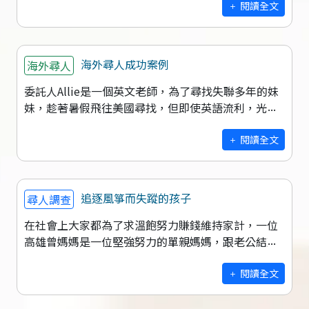
的孩子總是讓父母非常操心。這個月我們已
閱讀全文
海外尋人成功案例
海外尋人
委託人Allie是一個英文老師，為了尋找失聯多年的妹
妹，趁著暑假飛往美國尋找，但即使英語流利，光憑
著一個多年前地址和數張照片，談何容易？花費了十
幾萬，仍然功敗垂成。多年前，Al
閱讀全文
追逐風箏而失蹤的孩子
尋人調查
在社會上大家都為了求溫飽努力賺錢維持家計，一位
高雄曾媽媽是一位堅強努力的單親媽媽，跟老公結束
了不美滿的婚姻後，獨自撫養年幼10歲的小男孩，在
經濟不允許下只能付出比別人更多的努力
閱讀全文