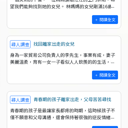
望我們能夠找到她的女兒。 林媽媽的女兒剛滿16歲，
在2月份的時候曾經被報過失蹤人口，後來在女兒男友
的租屋處找到她，氣急敗壞的當下
閱讀全文
找回離家出走的女兒
尋人調查
身為一家貿易公司負責人的李先生，事業有成，妻子
美麗溫柔，育有一女一子看似人人欽羨的的生活，殊
不知他心中現在唯一煩惱的是目前國三正值叛逆期的
女兒，升上國三原本聽話乖巧的女兒，交了
閱讀全文
青春期的孩子離家出走，父母苦苦尋找
尋人調查
青春期的孩子是最讓家長都疼的時期，這時候孩子不
僅不願意和父母溝通，還會保持著很強的逆反情緒，
稍有不注意就可能出現比較出格的行為，所以這時候