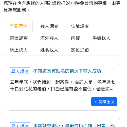
您現在也有想找的人嗎? 請撥打24小時免費諮詢專線，由專
員為您服務。
全部案例
尋人調查
住址調查
背景調查
海外尋人
肉搜
手機找人
網上找人
姓名找人
定位追蹤
不知道真實姓名的情況下尋人成功
尋人調查
去年年底，我們接到一起案件。 委託人是一名年逾七
十白髮花花的老伯，口齒已經有些不靈便，儘管如
此，他還是偕同子女來了一趟辦公室。他告訴我們，
他想要找的人是他出社會後的初戀情
閱讀全文
用電話查地址，最後成功抓到「出差」約
尋人調查