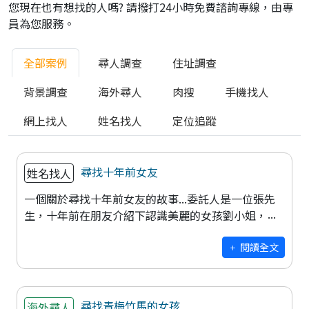
您現在也有想找的人嗎? 請撥打24小時免費諮詢專線，由專
員為您服務。
全部案例
尋人調查
住址調查
背景調查
海外尋人
肉搜
手機找人
網上找人
姓名找人
定位追蹤
尋找十年前女友
姓名找人
一個關於尋找十年前女友的故事...委託人是一位張先
生，十年前在朋友介紹下認識美麗的女孩劉小姐，兩
人看對眼，而約會幾次迅速發展成戀人關係，愛情長
跑了5年，這5年當中2人非常珍惜彼
閱讀全文
尋找青梅竹馬的女孩
海外尋人