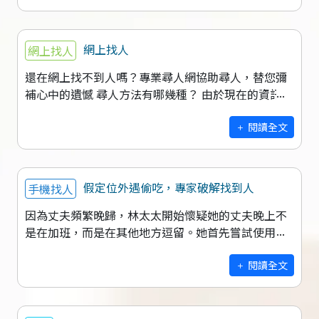
網上找人
網上找人
還在網上找不到人嗎？專業尋人網協助尋人，替您彌
補心中的遺憾 尋人方法有哪幾種？ 由於現在的資訊流
通快速，想要尋找一個人變得沒那麼困難，在面對民
眾能掌握的資訊變多的狀況下，在
閱讀全文
假定位外遇偷吃，專家破解找到人
手機找人
因為丈夫頻繁晚歸，林太太開始懷疑她的丈夫晚上不
是在加班，而是在其他地方逗留。她首先嘗試使用手
機上的定位功能來查找丈夫的位置，初步定位顯示他
似乎在市中心的一個辦公大樓。然而，林太
閱讀全文