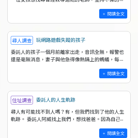
待許久的案例。 有位頗為年輕的女孩來到公司詢問我
們：是否能幫助她尋找一位多年不見的
閱讀全文
玩網路遊戲失蹤的孩子
尋人調查
委託人的孩子一個月前離家出走，音訊全無，報警也
還是毫無消息，妻子與他急得像熱鍋上的螞蟻，每天
都寢食難安，只掛念著孩子的安危。 來委託我們的是
林姓夫妻，在孩子離家出走前，曾經因
閱讀全文
委託人的人生軌跡
住址調查
尋人有可能找不到人嗎？有，但我們找到了他的人生
軌跡。 委託人阿威找上我們，想找爸爸。因為自己過
陣子要結婚了，希望找爸爸回來參加婚禮。在深入了
解後我們得知阿威的爸爸在20幾年前
閱讀全文