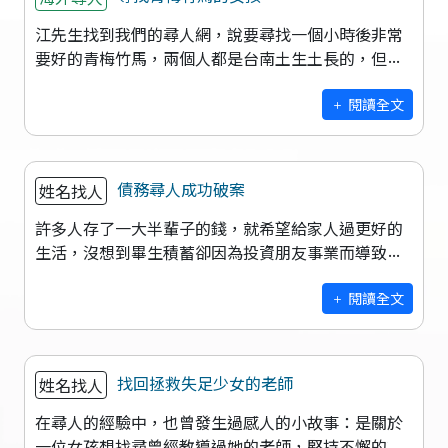
江先生找到我們的尋人網，說要尋找一個小時後非常
要好的青梅竹馬，兩個人都是台南土生土長的，但有
一天玩伴全家突然搬到國外去了，於是斷了聯繫，於
是拜託我們幫助他找找這個女生，想知道他
閱讀全文
債務尋人成功破案
姓名找人
許多人存了一大半輩子的錢，就希望給家人過更好的
生活，沒想到畢生積蓄卻因為投資朋友事業而導致影
響家庭的生計，因為債務糾紛而瞬間化為烏有，許多
人儘管生氣憤怒，卻遲遲未有行動，等到興
閱讀全文
找回拯救失足少女的老師
姓名找人
在尋人的經驗中，也曾發生過感人的小故事：是關於
一位女孩想找尋曾經教導過她的老師，堅持不懈的等