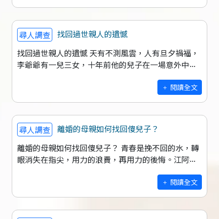
找回過世親人的遺憾
尋人調查
找回過世親人的遺憾 天有不測風雲，人有旦夕禍福，
李爺爺有一兒三女，十年前他的兒子在一場意外中去
世了。 這場無情的別離讓李爺爺傷心不已。他的
三個女兒成了他的依靠，但在農村
閱讀全文
離婚的母親如何找回傻兒子？
尋人調查
離婚的母親如何找回傻兒子？ 青春是挽不回的水，轉
眼消失在指尖，用力的浪費，再用力的後悔。江阿姨
二十年前因家庭經濟困難，他只能獨自一人努力工
作，長期以來難免有點孤單，剛好工廠裡
閱讀全文