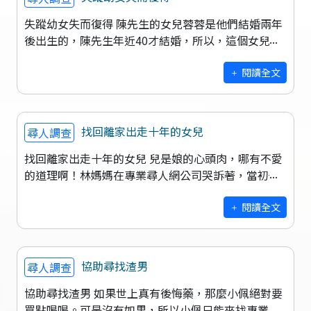
失蹤幼女失而復得 陳先生的女兒蓉蓉是他們結婚兩年
後出生的，陳先生年近40才結婚，所以，這個女兒的
到來，對他人生意義重大。他們夫妻二人一直把女兒
視為掌上明珠，所以，即便搬來台北
閱讀全文
找回離家出走十年的女兒
尋人調查
找回離家出走十年的女兒 兒是娘的心頭肉，哪有不愛
的道理啊！林媽媽在專業尋人網公司哭訴著，當初也
是生活所逼，無奈之舉呀，可女兒阿麗卻恨透了她。
阿麗從小就是個聰明靈巧的孩
閱讀全文
協助尋找渣男
尋人調查
協助尋找渣男 如果世上真有後悔藥，那麼小佩絕對要
買點喝喝。可是沒有如果，所以小佩只能來找專業尋