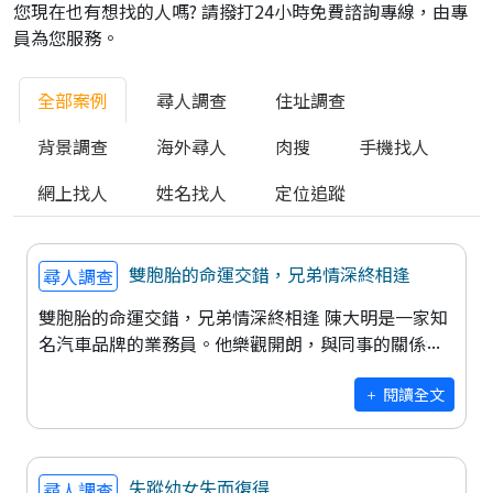
您現在也有想找的人嗎? 請撥打24小時免費諮詢專線，由專
員為您服務。
全部案例
尋人調查
住址調查
背景調查
海外尋人
肉搜
手機找人
網上找人
姓名找人
定位追蹤
雙胞胎的命運交錯，兄弟情深終相逢
尋人調查
雙胞胎的命運交錯，兄弟情深終相逢 陳大明是一家知
名汽車品牌的業務員。他樂觀開朗，與同事的關係總
是和諧，也因為他出色的業績，即將被提拔為業務部
的副經理。但就在這個關鍵時刻，一條
閱讀全文
失蹤幼女失而復得
尋人調查