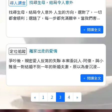
找尋生母，結局令人意外
尋人調查
找尋生母，結局令人意外 人生的方向，選對了，一切
都會順利；選錯了，每一步都充滿艱辛。當我們害怕
選擇錯誤的路時，感情中也同樣如此。年輕的歲月，
錯誤難免會犯下。然而，誰該為年輕時
閱讀全文
離家出走的愛情
定位追蹤
爭吵後，親密愛人反常的失聯 本案委託人-阿偉，與小
雅是一對結婚不到一年的新婚夫妻，原以為會沉浸在
蜜月期的愛火中，但仍敵不過日常無情紛擾，在一次
意見衝突的糾紛中，雙方爭執不下，
閱讀全文
«
1
2
3
4
»