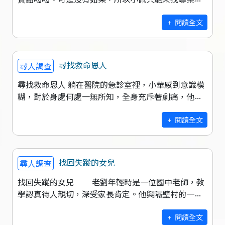
人網協助了。 事情得從頭說起，小佩老家在屏東
純樸的鄉下，家裡的條件並不好，
閱讀全文
尋找救命恩人
尋人調查
尋找救命恩人 躺在醫院的急診室裡，小華感到意識模
糊，對於身處何處一無所知，全身充斥著劇痛，他不
記得自己是怎麼躺在了醫院，也無法回想起昏迷了多
少天。 小華是一家台北外企的
閱讀全文
找回失蹤的女兒
尋人調查
找回失蹤的女兒 老劉年輕時是一位國中老師，教
學認真待人親切，深受家長肯定。他與隔壁村的一位
姑娘結為連理，這段婚姻在當時來說是美滿的，沒想
到後來卻發生了不幸的變故。
閱讀全文